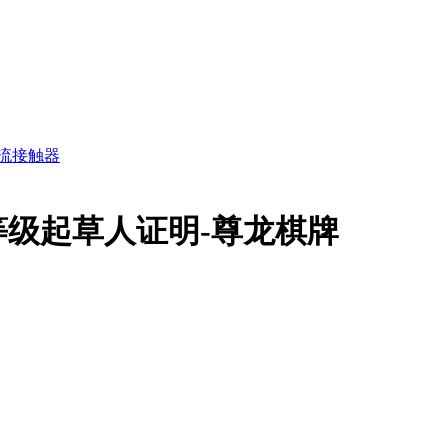
流接触器
级起草人证明-尊龙棋牌