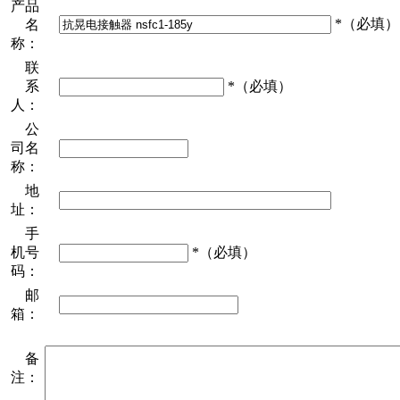
产品
*（必填）
名
称：
联
系
*（必填）
人：
公
司名
称：
地
址：
手
机号
*（必填）
码：
邮
箱：
备
注：