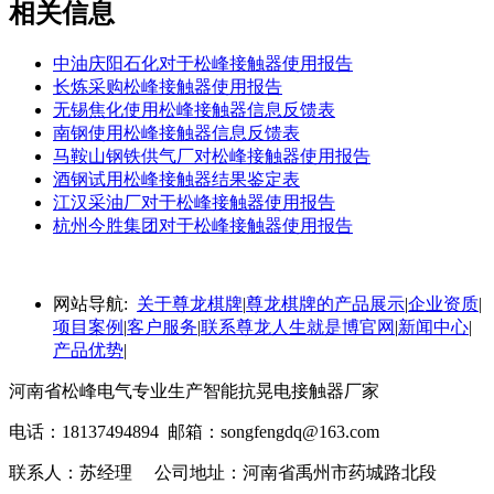
相关信息
中油庆阳石化对于松峰接触器使用报告
长炼采购松峰接触器使用报告
无锡焦化使用松峰接触器信息反馈表
南钢使用松峰接触器信息反馈表
马鞍山钢铁供气厂对松峰接触器使用报告
酒钢试用松峰接触器结果鉴定表
江汉采油厂对于松峰接触器使用报告
杭州今胜集团对于松峰接触器使用报告
网站导航:
关于尊龙棋牌
|
尊龙棋牌的产品展示
|
企业资质
|
项目案例
|
客户服务
|
联系尊龙人生就是博官网
|
新闻中心
|
产品优势
|
河南省松峰电气专业生产智能抗晃电接触器厂家
电话：18137494894 邮箱：
songfengdq@163.com
联系人：苏经理 公司地址：河南省禹州市药城路北段