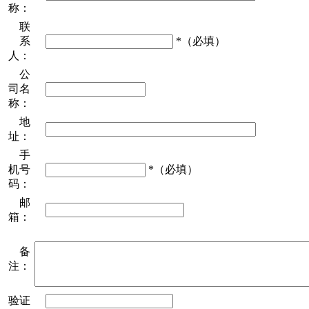
称：
联
系
*（必填）
人：
公
司名
称：
地
址：
手
机号
*（必填）
码：
邮
箱：
备
注：
验证