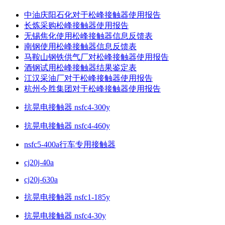
中油庆阳石化对于松峰接触器使用报告
长炼采购松峰接触器使用报告
无锡焦化使用松峰接触器信息反馈表
南钢使用松峰接触器信息反馈表
马鞍山钢铁供气厂对松峰接触器使用报告
酒钢试用松峰接触器结果鉴定表
江汉采油厂对于松峰接触器使用报告
杭州今胜集团对于松峰接触器使用报告
抗晃电接触器 nsfc4-300y
抗晃电接触器 nsfc4-460y
nsfc5-400a行车专用接触器
cj20j-40a
cj20j-630a
抗晃电接触器 nsfc1-185y
抗晃电接触器 nsfc4-30y