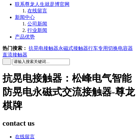
联系尊龙人生就是博官网
在线留言
新闻中心
公司新闻
行业新闻
产品优势
热门搜索：
抗晃电接触器
永磁式接触器
行车专用
切换电容器
直流接触器
抗晃电接触器：松峰电气智能
防晃电永磁式交流接触器-尊龙
棋牌
contact us
在线留言