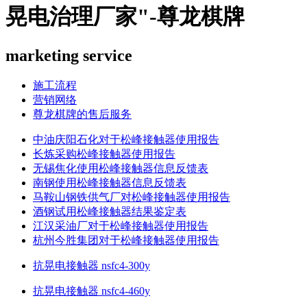
晃电治理厂家"-尊龙棋牌
marketing service
施工流程
营销网络
尊龙棋牌的售后服务
中油庆阳石化对于松峰接触器使用报告
长炼采购松峰接触器使用报告
无锡焦化使用松峰接触器信息反馈表
南钢使用松峰接触器信息反馈表
马鞍山钢铁供气厂对松峰接触器使用报告
酒钢试用松峰接触器结果鉴定表
江汉采油厂对于松峰接触器使用报告
杭州今胜集团对于松峰接触器使用报告
抗晃电接触器 nsfc4-300y
抗晃电接触器 nsfc4-460y