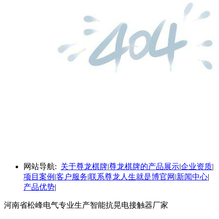
网站导航:
关于尊龙棋牌
|
尊龙棋牌的产品展示
|
企业资质
|
项目案例
|
客户服务
|
联系尊龙人生就是博官网
|
新闻中心
|
产品优势
|
河南省松峰电气专业生产智能抗晃电接触器厂家