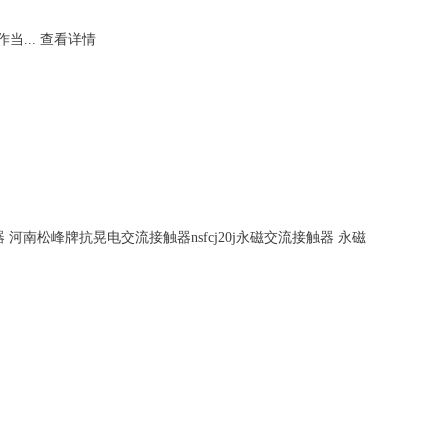
...
查看详情
器
河南松峰牌抗晃电交流接触器nsfcj20j永磁交流接触器 永磁