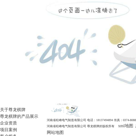
关于尊龙棋牌
尊龙棋牌的产品展示
河南省松峰电气制造有限公司
电话：18137494894
传真：0374-8088
企业资质
xml地图
河南省松峰电气制造有限公司 尊龙棋牌的版权所有
项目案例
网站地图