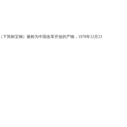
下简称宝钢）被称为中国改革开放的产物，1978年12月23