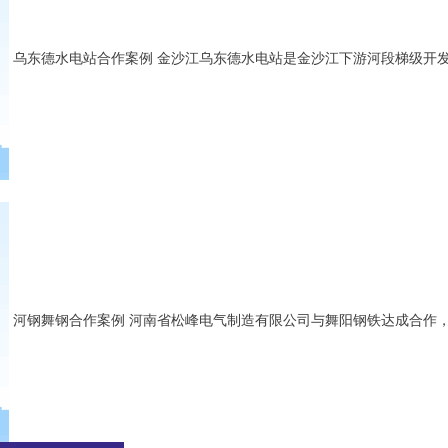
乌东德水电站合作案例
金沙江乌东德水电站是金沙江下游河段梯级开
河钢舞钢合作案例
河南省松峰电气制造有限公司与舞阳钢铁达成合作，