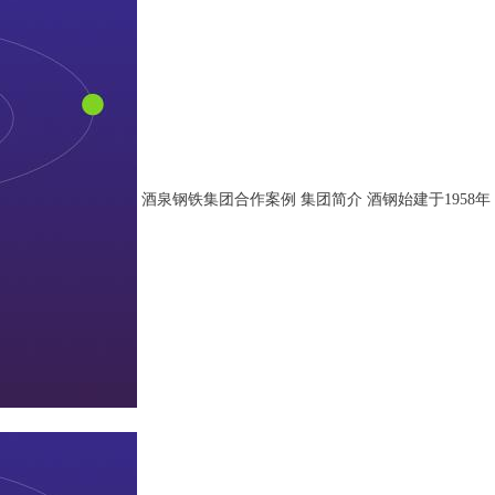
酒泉钢铁集团合作案例
集团简介 酒钢始建于195