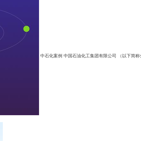
中石化案例
中国石油化工集团有限公司 （以下简称