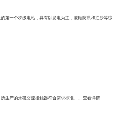
发的第一个梯级电站，具有以发电为主，兼顾防洪和拦沙等综
所生产的永磁交流接触器符合需求标准。...
查看详情