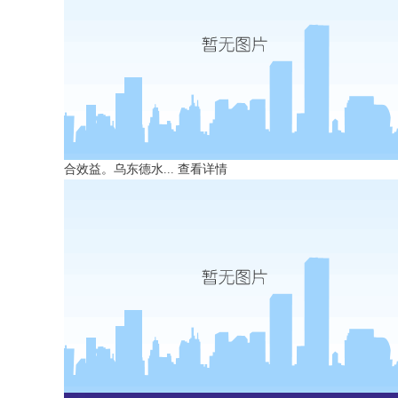
合效益。乌东德水...
查看详情