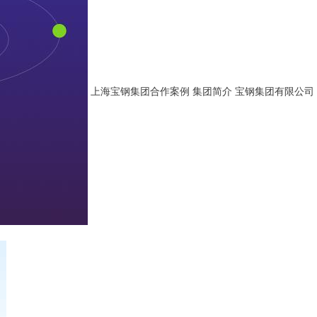
上海宝钢集团合作案例
集团简介 宝钢集团有限公司（