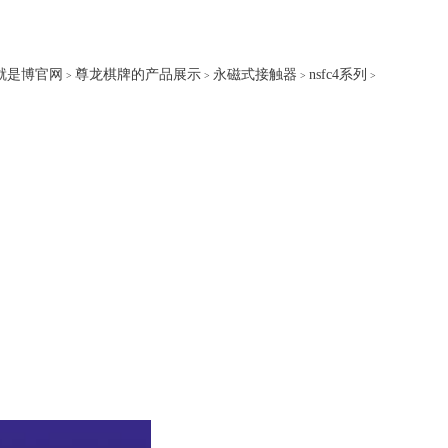
就是博官网
尊龙棋牌的产品展示
永磁式接触器
nsfc4系列
>
>
>
>