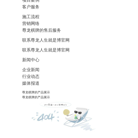
项目案例
客户服务
施工流程
营销网络
尊龙棋牌的售后服务
联系尊龙人生就是博官网
联系尊龙人生就是博官网
新闻中心
企业新闻
行业动态
媒体报道
尊龙棋牌的产品展示
尊龙棋牌的产品展示