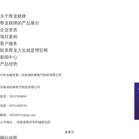
关于尊龙棋牌
尊龙棋牌的产品展示
企业资质
项目案例
客户服务
联系尊龙人生就是博官网
新闻中心
产品优势
32年永磁专家---河南省松峰电气制造有限公司
河南省松峰电气制造有限公司
电话：18137494894
传真：0374-8088761
邮箱：
295293312@qq.com
公司地址 ：河南省禹州市药城路北段
备案号
网站地图