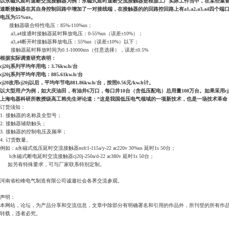
以永磁式延时速断交流接触器为例：永磁式延时速断交流接触器是根据工厂实际工作当中，在某些重
速断接触器在其自身控制回路中增加了一对接线端，在接触器的的回路控回路上有a1,a2,a3,a4四个端口，
电压为55%us。
接触器吸合特性电压：85%-110%us；
a3,a4接通时接触器延时释放电压：0-55%us（误差±10%）；
a3,a4断开时接触器释放电压：55%us（误差±10%）以下；
接触器延时释放时间为0.1-10000ms（任意选择），误差±0.5%
根据实际调查研究表明：
cj20j系列平均年用电：3.76kw.h/台
cj20j系列平均年用电：885.61kw.h/台
cj20改用cj20j以后，平均年节电881.86kw.h/台，按照0.56元/kw.h计。
以大型用户为例，如大庆油田，有油井6万口，每口井18台（含低压配电）总用量108万台。如果采用cj20j则
上海电器科研所教授级高工韩先生评论道：“这是我国低压电气领域的一项新技术，也是一场技术革命
订货须知：
1. 接触器的名称及全型号；
2. 接触器辅助触头；
3. 接触器的控制电压及频率；
4. 订货数量。
例如：a永磁式低压延时交流接触器nsfc1-115a/y-22 ac220v 30%us 延时1s 50台；
b永磁式断电延时交流接触器cj20j-250a/d-22 ac380v 延时1s 50台；
如另有特殊要求，可与厂家联系特别定制。
河南省松峰电气制造有限公司诚邀社会各界交流参观。
声明：
本网站，论坛，为产品分享和交流信息，文章中除部分有明确署名和引用的作品外，所刊登的所有作
转载，违者必究。