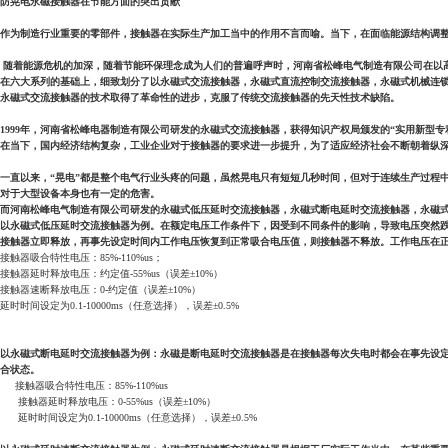
防晃电永磁接触器在节能方面的突出贡献
作为制造行业重要的零部件，接触器在实际生产加工当中的作用不言而喻。当下，在面临能源结构调整
随着能源危机的加深，随着节能环保理念成为人们的普遍呼声时，河南省松峰电气制造有限公司在以高松峰董事长为核心
在六大系列的基础上，细致划分了以永磁式交流接触器，永磁式直流控制交流接触器，永磁式机械连
永磁式交流接触器的技术取得了革命性的进步，克服了传统交流接触器的先天性技术缺陷。
1999年，河南省松峰电器制造有限公司研发的永磁式交流接触器，获得知识产权局颁发的“实用新型专
在当下，国内经济结构复杂，工业企业对于接触器的要求进一步提升，为了适应经济社会不断朝着纵
一直以来，“晃电”都是整个电气行业头疼的问题，虽然晃电只有短短几秒时间，但对于连续生产过程
对于大型设备本身也有一定的危害。
而河南松峰电气制造有限公司研发的永磁式低压延时交流接触器，永磁式断电延时交流接触器，永磁
以永磁式低压延时交流接触器为例。在额定电压工作条件下，因受到不同条件的影响，导致电压突然跌
接触器立即释放，再事先设定时间内工作电压恢复到正常吸合电压值，则接触器不释放。工作电压在
接触器吸合特性电压：85%-110%us；
接触器延时释放电压：约定值-55%us（误差±10%）
接触器速断释放电压：0-约定值（误差±10%）
延时时间设定为0.1-10000ms（任意选择），误差±0.5%
以永磁式断电延时交流接触器为例：永磁是断电延时交流接触器是在接触器每次失电时都会在事先设
合状态。
接触器吸合特性电压：85%-110%us
接触器延时释放电压：0-55%us（误差±10%）
延时时间设定为0.1-10000ms（任意选择），误差±0.5%