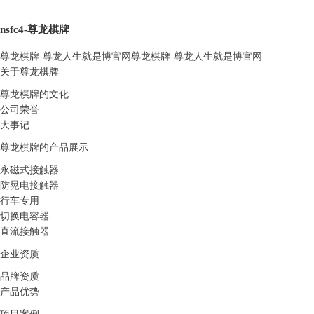
nsfc4-尊龙棋牌
尊龙棋牌-尊龙人生就是博官网
尊龙棋牌-尊龙人生就是博官网
关于尊龙棋牌
尊龙棋牌的文化
公司荣誉
大事记
尊龙棋牌的产品展示
永磁式接触器
防晃电接触器
行车专用
切换电容器
直流接触器
企业资质
品牌资质
产品优势