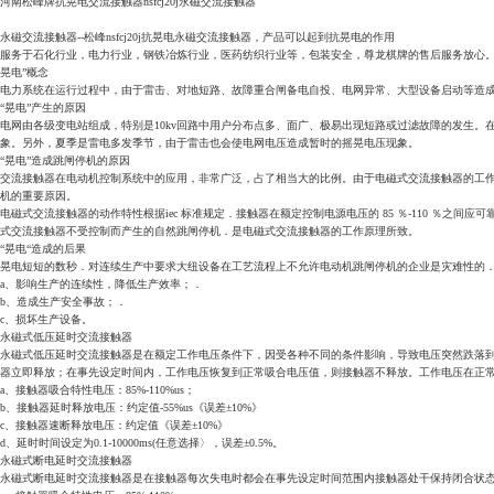
河南松峰牌抗晃电交流接触器nsfcj20j永磁交流接触器
永磁交流接触器--松峰nsfcj20j抗晃电永磁交流接触器，产品可以起到抗晃电的作用
服务于石化行业，电力行业，钢铁冶炼行业，医药纺织行业等，包装安全，尊龙棋牌的售后服务放心
晃电”概念
电力系统在运行过程中，由于雷击、对地短路、故障重合闸备电自投、电网异常、大型设备启动等造成
“晃电”产生的原因
电网由各级变电站组成，特别是10kv回路中用户分布点多、面广、极易出现短路或过滤故障的发生。在
象。另外，夏季是雷电多发季节，由于雷击也会使电网电压造成暂时的摇晃电压现象。
“晃电”造成跳闸停机的原因
交流接触器在电动机控制系统中的应用，非常广泛，占了相当大的比例。由于电磁式交流接触器的工
机的重要原因。
电磁式交流接触器的动作特性根据iec 标准规定．接触器在额定控制电源电压的 85 ％-110 ％之
式交流接触器不受控制而产生的自然跳闸停机．是电磁式交流接触器的工作原理所致。
“晃电“造成的后果
晃电短短的数秒．对连续生产中要求大纽设备在工艺流程上不允许电动机跳闸停机的企业是灾难性的
a、影响生产的连续性，降低生产效率；．
b、造成生产安全事故；．
c、损坏生产设备。
永磁式低压延时交流接触器
永磁式低压延时交流接触器是在额定工作电压条件下，因受各种不同的条件影响，导致电压突然跌落到某
器立即释放；在事先设定时间内，工作电压恢复到正常吸合电压值，则接触器不释放。工作电压在正
a、接触器吸合特性电压：85%-110%us；
b、接触器延时释放电压：约定值-55%us《误差±10%》
c、接触器速断释放电压：约定值《误差±10%》
d、延时时间设定为0.1-10000ms(任意选择〉，误差±0.5%。
永磁式断电延时交流接触器
永磁式断电延时交流接触器是在接触器每次失电时都会在事先设定时间范围内接触器处干保持闭合状