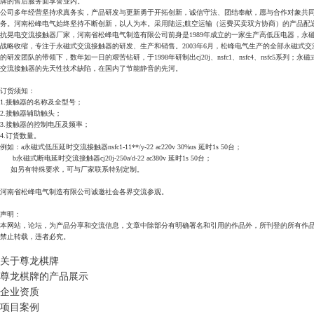
牌的售后服务面享誉业内。
公司多年经营坚持求真务实，产品研发与更新勇于开拓创新，诚信守法、团结奉献，愿与合作对象共
务。河南松峰电气始终坚持不断创新，以人为本。采用陆运;航空运输（运费买卖双方协商）的产品配
抗晃电交流接触器厂家，河南省松峰电气制造有限公司前身是1989年成立的一家生产高低压电器，永
战略收缩，专注于永磁式交流接触器的研发、生产和销售。2003年6月，松峰电气生产的全部永磁式交流接
的研发团队的带领下，数年如一日的艰苦钻研，于1998年研制出cj20j、nsfc1、nsfc4、n
交流接触器的先天性技术缺陷，在国内了节能静音的先河。
订货须知：
1.接触器的名称及全型号；
2.接触器辅助触头；
3.接触器的控制电压及频率；
4.订货数量。
例如：a永磁式低压延时交流接触器nsfc1-11**/y-22 ac220v 30%us 延时1s 50台；
b永磁式断电延时交流接触器cj20j-250a/d-22 ac380v 延时1s 50台；
如另有特殊要求，可与厂家联系特别定制。
河南省松峰电气制造有限公司诚邀社会各界交流参观。
声明：
本网站，论坛，为产品分享和交流信息，文章中除部分有明确署名和引用的作品外，所刊登的所有作
禁止转载，违者必究。
关于尊龙棋牌
尊龙棋牌的产品展示
企业资质
项目案例