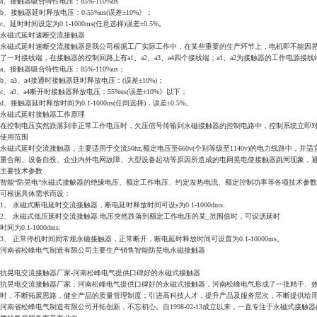
a、接触器吸合特性电压：85%-110%us
b、接触器延时释放电压：0-55%us(误差±10%》；
c、延时时间设定为0.1-1000ms(任意选择)误差±0.5%。
永磁式延时速断交流接触器
永磁式延时速断交流接触器是我公司根据工厂实际工作中，在某些重要的生产环节上，电机即不能因
了一对接线端，在接触器的控制回路上有a1、a2、a3、a4四个接线端；a1、a2为接触器的工作电源接线端
a、接触器吸合特性电压：85%-110%us；
b、a3、a4接通时接触器廷时释放电压：(误差±10%)；
c、a3、a4断开时接触器释放电压：55%us(误差±10%》以下；
d、接触器延时释放时间为0.1-1000us(任间选择)，误差±0.5%。
永磁式延时接触器工作原理
在控制电压实然跌落到非正常工作电压时，欠压倌号传输到永磁接触器的控制电路中，控制系统立即
使用范围
永磁式延时交流接触器，主要适用于交流50hz,额定电压至660v(个别等级至1140v)的电力线
重合阐、设备自投、企业内外电网故障、大型设备起动等原因所造成的电网晃电使接触器跳闸现象，
主要技术参数
智能“防晃电”永磁式接觖器的绝缘电压、额定工作电压、约定发热电流、额定控制功率等各项技术参数对
可根据具体需求而设：
1、 永磁式断电延时交流接触器，断电延时释放时间可设s为0.1-1000dms:
2、 永磁式低压延时交流接触器.电压突然跌落到额定工作电压的某_范围值时，可设沥延时
时间为0.1-1000dms:
3、 正常停机时间同常规永磁接触器，正常断开，断电延时释放时间可设置为0.1-10000ms。
河南省松峰电气制造有限公司主要生产销售智能防晃电永磁接触器
抗晃电交流接触器厂家-河南松峰电气提供口碑好的永磁式接触器
抗晃电交流接触器厂家，河南松峰电气提供口碑好的永磁式接触器，河南松峰电气形成了一批精干、
时，不断拓展思路，健全产品的质量管理制度；引进高科技人才，提升产品及服务层次，不断提供给
河南省松峰电气制造有限公司开拓创新，不忘初心。自1998-02-13成立以来，一直专注于永磁