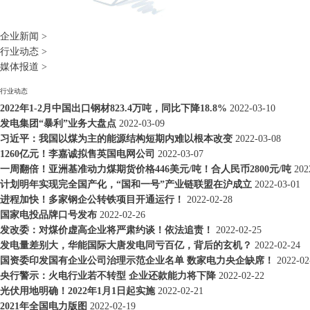
企业新闻
>
行业动态
>
媒体报道
>
行业动态
2022年1-2月中国出口钢材823.4万吨，同比下降18.8%
2022-03-10
发电集团“暴利”业务大盘点
2022-03-09
习近平：我国以煤为主的能源结构短期内难以根本改变
2022-03-08
1260亿元！李嘉诚拟售英国电网公司
2022-03-07
一周翻倍！亚洲基准动力煤期货价格446美元/吨！合人民币2800元/吨
202
计划明年实现完全国产化，“国和一号”产业链联盟在沪成立
2022-03-01
进程加快！多家钢企公转铁项目开通运行！
2022-02-28
国家电投品牌口号发布
2022-02-26
发改委：对煤价虚高企业将严肃约谈！依法追责！
2022-02-25
发电量差别大，华能国际大唐发电同亏百亿，背后的玄机？
2022-02-24
国资委印发国有企业公司治理示范企业名单 数家电力央企缺席！
2022-02
央行警示：火电行业若不转型 企业还款能力将下降
2022-02-22
光伏用地明确！2022年1月1日起实施
2022-02-21
2021年全国电力版图
2022-02-19