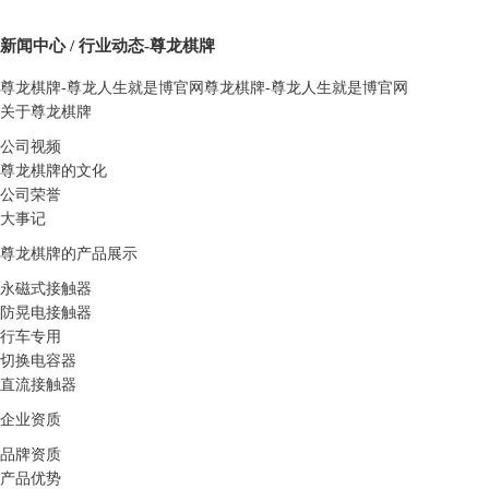
新闻中心 / 行业动态-尊龙棋牌
尊龙棋牌-尊龙人生就是博官网
尊龙棋牌-尊龙人生就是博官网
关于尊龙棋牌
公司视频
尊龙棋牌的文化
公司荣誉
大事记
尊龙棋牌的产品展示
永磁式接触器
防晃电接触器
行车专用
切换电容器
直流接触器
企业资质
品牌资质
产品优势