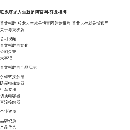
联系尊龙人生就是博官网-尊龙棋牌
尊龙棋牌-尊龙人生就是博官网
尊龙棋牌-尊龙人生就是博官网
关于尊龙棋牌
公司视频
尊龙棋牌的文化
公司荣誉
大事记
尊龙棋牌的产品展示
永磁式接触器
防晃电接触器
行车专用
切换电容器
直流接触器
企业资质
品牌资质
产品优势