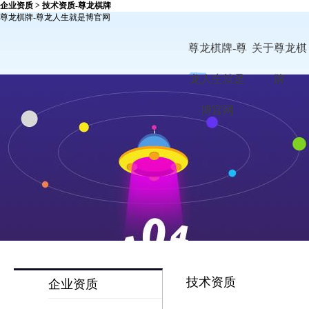
企业资质 > 技术资质-尊龙棋牌
尊龙棋牌-尊龙人生就是博官网
尊龙棋牌-尊
关于尊龙棋
龙人生就是
牌
博官网
技术资质
企业资质