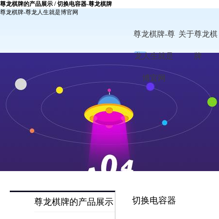
尊龙棋牌的产品展示 / 切换电容器-尊龙棋牌
尊龙棋牌-尊龙人生就是博官网
尊龙棋牌-尊
关于尊龙棋
龙人生就是
牌
博官网
切换电容器
尊龙棋牌的产品展示