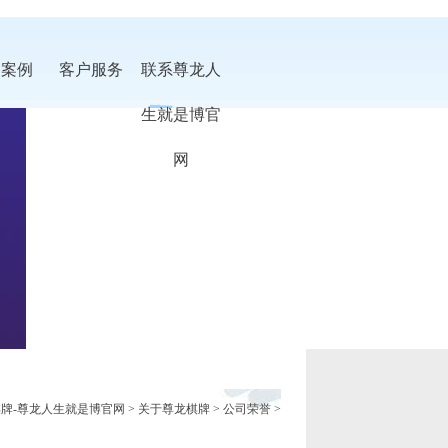
目案例
客户服务
联系尊龙人
生就是博官
网
牌-尊龙人生就是博官网
>
关于尊龙棋牌
>
公司荣誉
>