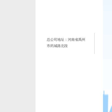
总公司地址：河南省禹州
市药城路北段