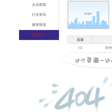
企业新闻
行业资讯
媒体报道
视频中心
点击
152
宣传