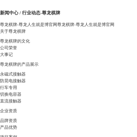
新闻中心 / 行业动态-尊龙棋牌
尊龙棋牌-尊龙人生就是博官网
尊龙棋牌-尊龙人生就是博官网
关于尊龙棋牌
尊龙棋牌的文化
公司荣誉
大事记
尊龙棋牌的产品展示
永磁式接触器
防晃电接触器
行车专用
切换电容器
直流接触器
企业资质
品牌资质
产品优势