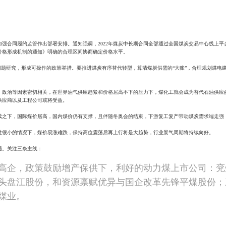
加强合同履约监管作出部署安排。通知强调，2022年煤炭中长期合同全部通过全国煤炭交易中心线上平
价格形成机制的通知》明确的合理区间协商确定价格水平。
问题研究，形成可操作的政策举措。要推进煤炭有序替代转型，算清煤炭供需的“大账”，合理规划煤电
、政治等因素密切相关，在世界油气供应趋紧和价格居高不下的压力下，煤化工就会成为替代石油供应
供应商以及工程公司或将受益。
续之下，国际煤价居高，国内煤价仍有支撑，且伴随冬奥会的结束，下游复工复产带动煤炭需求端走强
性很小的情况下，煤价易涨难跌，保持高位震荡后再上行将是大趋势，行业景气周期将持续向好。
遇。关注三条主线：
高企，政策鼓励增产保供下，利好的动力煤上市公司：兖
头盘江股份，和资源禀赋优异与国企改革先锋平煤股份；
煤业。