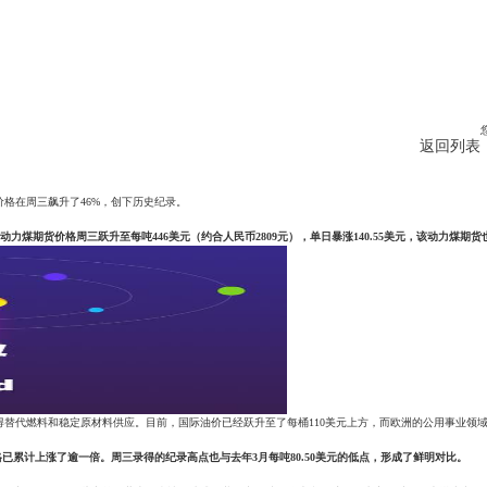
返回列表
格在周三飙升了46%，创下历史纪录。
船的优质动力煤期货价格周三跃升至每吨446美元（约合人民币2809元），单日暴涨140.55美元，该动力煤期
替代燃料和稳定原材料供应。目前，国际油价已经跃升至了每桶110美元上方，而欧洲的公用事业领
格已累计上涨了逾一倍。周三录得的纪录高点也与去年3月每吨80.50美元的低点，形成了鲜明对比。