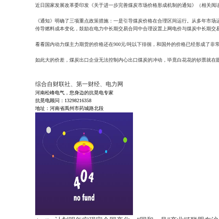
近日国家发展改革委印发《关于进一步完善煤炭市场价格形成机制的通知》（相关阅
《通知》明确了三项重点政策措施：一是引导煤炭价格在合理区间运行。从多年市场运行
传导燃料成本变化，鼓励在电力中长期交易合同中合理设置上网电价与煤炭中长期交
看看国内动力煤主力期货的价格还在900元/吨以下徘徊，和国外的价格已经形成了
如此大的价差，煤炭出口企业无法控制内心出口煤炭的冲动，毕竟白花花的钞票就在眼
综合自财联社、第一财经、电力网
河南松峰电气，您身边的抗晃电专家
抗晃电顾问：13298216358
地址：河南省禹州市药城路北段