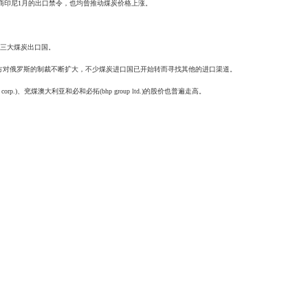
商印尼1月的出口禁令，也均曾推动煤炭价格上涨。
第三大煤炭出口国。
西方对俄罗斯的制裁不断扩大，不少煤炭进口国已开始转而寻找其他的进口渠道。
.)、兖煤澳大利亚和必和必拓(bhp group ltd.)的股价也普遍走高。