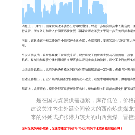
消息上，3月2日，国家发展改革委办公厅印发通知，对进一步签实煤炭中长期合同、
行监管。所有签订和录入合同要尽快按照《国家发展改革委关于进一步完善煤炭市场
同日，碳达峰碳中和工作领导小组召开全体会议，会议强调，要抓紧深化“双碳”重大
用。
平安证券认为，从世界煤化工发展史来看，现代煤化工的发展主要与石油价格、战争
机遇。煤制油和煤炭分质利用项目有望逐步从规划走向实施阶段，煤化工上游的设备
山西证券也指出，此前的长协价格区间落地对市场情绪形成一定冲击，但俄乌冲突持
信达证券指出，行业产能周期错配的问题仍没有改变，在需求端继续增加，供给端弹
配置上，该研报称，现阶段配置煤炭板块正当时，继续建议关注煤炭的历史性配置机
一是在国内煤炭供需趋紧，库存低位，价格
建议关注内生外延空间较大的西南炼焦煤龙
来的外延式扩张潜力较大的山西焦煤、晋控
面对发疯的海外煤价，发改委刚定下的570-770元/吨的下水煤价格能稳住吗？