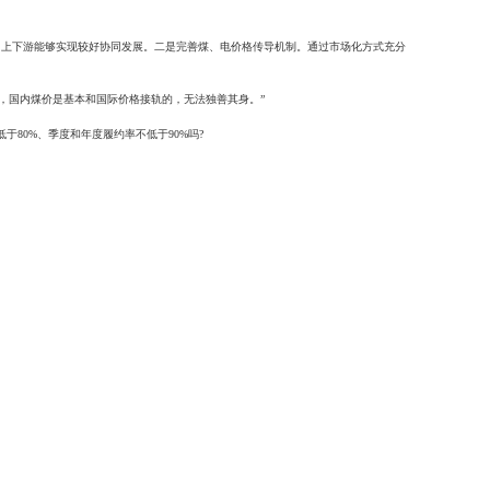
理，上下游能够实现较好协同发展。二是完善煤、电价格传导机制。通过市场化方式充分
。
，国内煤价是基本和国际价格接轨的，无法独善其身。”
80%、季度和年度履约率不低于90%吗?