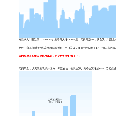
兖煤澳大利亚港股（03668.hk）继昨日大涨48.65%后，周四再涨7%，其在澳大利亚
此外，商品货币澳元兑美元在隔夜升破了0.73关口，目前已经刷新了1月中旬以来的最
国内股票市场煤炭股再度飙升，历史性配置机遇来了
？
周四早盘，煤炭股继续保持强势，截至发稿，云煤能源、昊华能源涨超10%，晋控煤