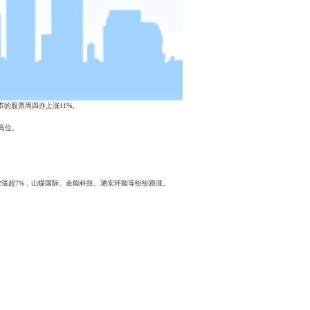
上市的股票周四亦上涨11%。
高位。
业涨超7%，山煤国际、金能科技、潞安环能等纷纷跟涨。