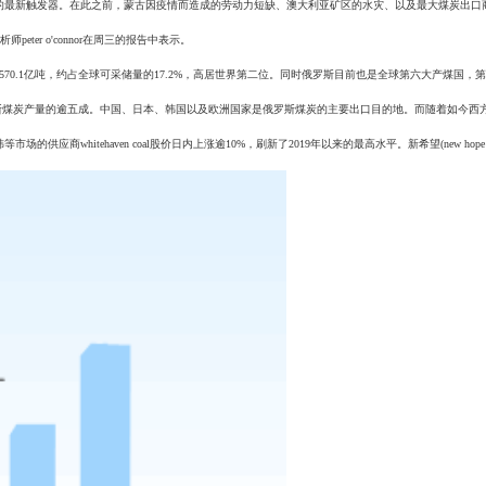
的最新触发器。在此之前，蒙古因疫情而造成的劳动力短缺、澳大利亚矿区的水灾、以及最大煤炭出口
peter o'connor在周三的报告中表示。
570.1亿吨，约占全球可采储量的17.2%，高居世界第二位。同时俄罗斯目前也是全球第六大产煤国，
了俄罗斯煤炭产量的逾五成。中国、日本、韩国以及欧洲国家是俄罗斯煤炭的主要出口目的地。而随着如今
itehaven coal股价日内上涨逾10%，刷新了2019年以来的最高水平。新希望(new hope corp