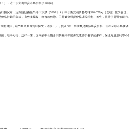
读：），进一步完善煤炭市场价格形成机制。
情况看，近期阶段秦皇岛港下水煤（5500千卡）中长期交易价格每吨570~770元（含税）较为合
易价格挂钩的条款，有效实现煤、电价格传导。三是健全煤炭价格调控机制。首先，提升供需调节能力
非常大的倒挂，电力网公众号曾经撰文（链接：），提及“唯一的变数是国际煤炭价格，现在全球市场联动
前，唾手可得。这样一来，国内的中长期合同的履约率能像发改委所要求的那样，保证月度履约率不低于