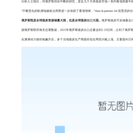
分析人士指出，对俄罗斯供应中断的担忧，是近几个月来煤炭市场一系列看涨因素中
“不断恶化的欧洲地缘政治局势进一步加剧了看涨情绪，”shaw＆partners ltd.驻悉尼的分析师
俄罗斯既是全球煤炭资源储量大国，也是全球煤炭出口大国。
俄罗斯煤炭可采储量达1
据俄罗斯联邦海关总署数据，2021年俄罗斯煤炭出口总量达到2.23亿吨，占到
在澳洲动力煤价格飙升后，多个当地煤炭生产商股价也在周四大幅上涨。主要面向日韩等市场的供应商wh