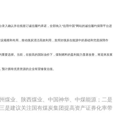
台录入确认并在线签订诚信履约承诺，全部纳入“信用中国”网站的诚信履约保障平台进
建设规模和布局，推动煤炭清洁高效利用，发挥好煤炭在能源中的基础和兜底保障作
的重要选择。当前，在较高的国际油价下，煤制燃料的盈利能力显著改善，将迎来发展
，预计拥有优质资源的企业有望修复估值。
州煤业、陕西煤业、中国神华、中煤能源；
二是
三是建议关注国有煤炭集团提高资产证券化率带