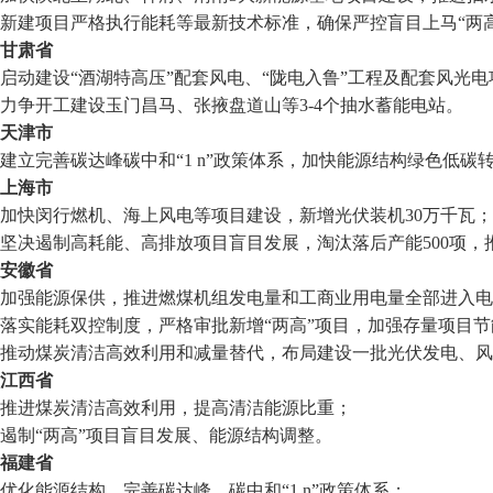
新建项目严格执行能耗等最新技术标准，确保严控盲目上马“两高
甘肃省
启动建设“酒湖特高压”配套风电、“陇电入鲁”工程及配套风光电
力争开工建设玉门昌马、张掖盘道山等3-4个抽水蓄能电站。
天津市
建立完善碳达峰碳中和“1 n”政策体系，加快能源结构绿色低碳
上海市
加快闵行燃机、海上风电等项目建设，新增光伏装机30万千瓦；
坚决遏制高耗能、高排放项目盲目发展，淘汰落后产能500项，
安徽省
加强能源保供，推进燃煤机组发电量和工商业用电量全部进入电
落实能耗双控制度，严格审批新增“两高”项目，加强存量项目
推动煤炭清洁高效利用和减量替代，布局建设一批光伏发电、风
江西省
推进煤炭清洁高效利用，提高清洁能源比重；
遏制“两高”项目盲目发展、能源结构调整。
福建省
优化能源结构，完善碳达峰、碳中和“1 n”政策体系；