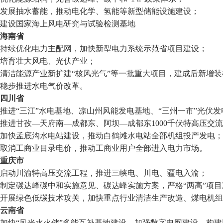
发展抽水蓄能，推动电化学、氢能等新型储能设施建设；
建设国家海上风电研究与试验检测基地
海南省
持续优化电力主配网，加快新型电力系统示范省项目建设；
培育壮大风电、光伏产业；
清洁能源产业新扩建“核风光气”等一批重大项目，建成后新增装机
稳步推进水电气价改革。
四川省
推进“三江”水电基地、凉山州风能发电基地、“三州一市”光伏
推进甘孜—天府南—成都东、阿坝—成都东1000千伏特高压交
加快孟底沟水电站建设，推动白鹤滩水电站全部机组投产发电；
取消工商业目录电价，推动工商业用户全部进入电力市场。
重庆市
启动川渝特高压交流工程，推进三峡电、川电、疆电入渝；
制定碳达峰碳中和实施意见、碳达峰实施方案，严格“两高”项目
开展绿色低碳技术攻关，加快重点行业清洁生产改造、煤电机组
云南省
加快“风光水火储”多能互补基地建设，加强数字电网建设，构