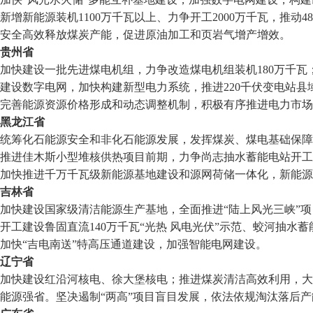
新增新能源装机1100万千瓦以上、力争开工2000万千瓦，推
安全高效释放煤炭产能，促进原油加工和页岩气增产增效。
贵州省
加快建设一批先进煤电机组，力争改造煤电机组装机180万千瓦
建设数字电网，加快构建新型电力系统，推进220千伏变电站县
完善能源资源价格形成和动态调整机制，积极有序推进电力市场
黑龙江省
统筹化石能源安全和非化石能源发展，发挥煤炭、煤电基础保障
推进佳木斯小型堆核供热项目前期，力争尚志抽水蓄能电站开工
加快推进千万千瓦级新能源基地建设和源网荷储一体化，新能源
吉林省
加快建设国家级清洁能源生产基地，全面推进“陆上风光三峡”
开工建设鲁固直流140万千瓦“光热 风电光伏”示范、蛟河抽
加快“吉电南送”特高压通道建设，加强智能电网建设。
辽宁省
加快建设红沿河核电、徐大堡核电；推进煤炭清洁高效利用，大
能源强省。坚决遏制“两高”项目盲目发展，依法依规淘汰落后