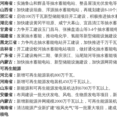
河南省：
实施鲁山和辉县等抽水蓄能电站、整县屋顶光伏发电等
山西省：
加快建设垣曲、浑源抽水蓄能电站，再规划建设8-10
浙江省：
启动100万千瓦新型储能项目开工建设，积极推进抽水
湖北省：
加快建设黄冈平坦原、咸宁大幕山、宜昌清江等抽水蓄
甘肃省：
力争开工建设玉门昌马、张掖盘道山等3-4个抽水蓄能
福建省：
发展抽水蓄能，推动电化学、氢能等新型储能设施建设
黑龙江省：
力争尚志抽水蓄能电站开工建设，加快推进千万千瓦
吉林省：
开工建设蛟河抽水蓄能电站项目，做好通化抽水蓄能电
广东省：
开工建设梅州二期、肇庆浪江、汕尾陆河等抽水蓄能项
内蒙古：
加快抽水蓄能电站、新型储能设施建设，加快源网荷储
可再生能源
河北省：
新增可再生能源装机800万千瓦。
河南省：
新增可再生能源发电装机450万千瓦以上。
山东省：
新能源和可再生能源发电装机达到6700万千瓦以上。
安徽省：
布局建设一批光伏发电、风电、生物质发电等项目，新
内蒙古：
新增新能源并网规模2000万千瓦以上，可再生能源装机
海南省：
清洁能源产业新扩建“核风光气”等一批重大项目，建成
核电