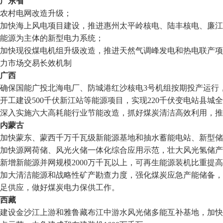
广东省
农村电网改造升级；
加快海上风电项目建设，推进惠州太平岭核电、陆丰核电、廉江
能源为主体的新型电力系统；
加快现役煤电机组升级改造，推进天然气调峰发电和热电联产项
力市场交易长效机制
广西
确保国能广投北海电厂、防城港红沙核电3号机组按期投产运行
开工建设500千伏新江站等能源项目，实现220千伏变电站县城
深入实施六大高耗能行业节能改造，抓好煤炭清洁高效利用，推
内蒙古
加快蒙东、蒙西千万千瓦级新能源基地和抽水蓄能电站、新型储
加快源网荷储、风光火储一体化综合应用示范，壮大风光氢储产
新增新能源并网规模2000万千瓦以上，可再生能源装机比重提高
加大清洁能源和战略性矿产勘查力度，强化煤炭应急产能储备，
足供应，做好煤炭电力保供工作。
西藏
建设金沙江上游和雅鲁藏布江中游水风光储多能互补基地，加快