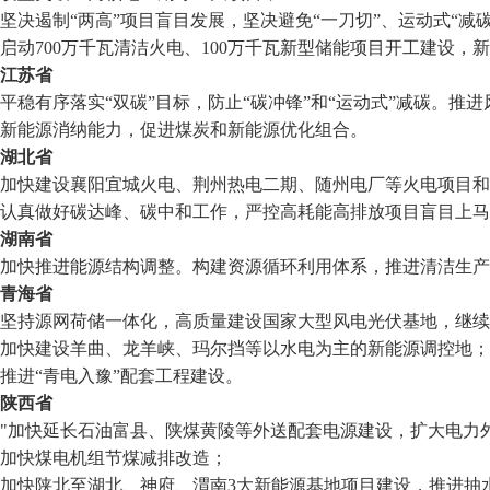
坚决遏制“两高”项目盲目发展，坚决避免“一刀切”、运动式“减碳
启动700万千瓦清洁火电、100万千瓦新型储能项目开工建设，
江苏省
平稳有序落实“双碳”目标，防止“碳冲锋”和“运动式”减碳。
新能源消纳能力，促进煤炭和新能源优化组合。
湖北省
加快建设襄阳宜城火电、荆州热电二期、随州电厂等火电项目
认真做好碳达峰、碳中和工作，严控高耗能高排放项目盲目上马
湖南省
加快推进能源结构调整。构建资源循环利用体系，推进清洁生产
青海省
坚持源网荷储一体化，高质量建设国家大型风电光伏基地，继续
加快建设羊曲、龙羊峡、玛尔挡等以水电为主的新能源调控地；
推进“青电入豫”配套工程建设。
陕西省
"加快延长石油富县、陕煤黄陵等外送配套电源建设，扩大电力
加快煤电机组节煤减排改造；
加快陕北至湖北、神府、渭南3大新能源基地项目建设，推进抽