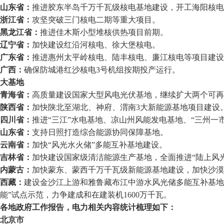
山东省：
推进胶东半岛千万千瓦级核电基地建设，开工海阳核电
浙江省：
攻坚突破三门核电二期等重大项目。
黑龙江省：
推进佳木斯小型堆核供热项目前期。
辽宁省：
加快建设红沿河核电、徐大堡核电。
广东省：
推进惠州太平岭核电、陆丰核电、廉江核电等项目建设
广西：
确保防城港红沙核电3号机组按期投产运行。
大基地
青海省：
高质量建设国家大型风电光伏基地，继续扩大两个可再
陕西省：
加快陕北至湖北、神府、渭南3大新能源基地项目建设
四川省：
推进“三江”水电基地、凉山州风能发电基地、“三州一
山东省：
支持日照打造综合能源协同保障基地。
云南省：
加快“风光水火储”多能互补基地建设。
吉林省：
加快建设国家级清洁能源生产基地，全面推进“陆上风
内蒙古：
加快蒙东、蒙西千万千瓦级新能源基地建设，加快沙漠
西藏：
建设金沙江上游和雅鲁藏布江中游水风光储多能互补基地
能”试点示范，力争建成和在建装机1600万千瓦。
各地政府工作报告，电力相关内容统计梳理如下：
北京市