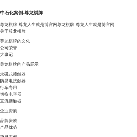
中石化案例-尊龙棋牌
尊龙棋牌-尊龙人生就是博官网
尊龙棋牌-尊龙人生就是博官网
关于尊龙棋牌
尊龙棋牌的文化
公司荣誉
大事记
尊龙棋牌的产品展示
永磁式接触器
防晃电接触器
行车专用
切换电容器
直流接触器
企业资质
品牌资质
产品优势