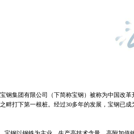
宝钢集团有限公司（下简称宝钢）被称为中国改革开
之畔打下第一根桩。经过30多年的发展，宝钢已成
宝钢以钢铁为主业，生产高技术含量、高附加值