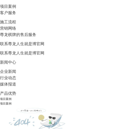
项目案例
客户服务
施工流程
营销网络
尊龙棋牌的售后服务
联系尊龙人生就是博官网
联系尊龙人生就是博官网
新闻中心
企业新闻
行业动态
媒体报道
产品优势
项目案例
项目案例