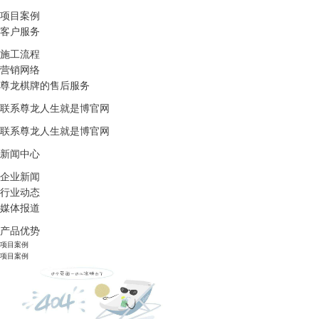
项目案例
客户服务
施工流程
营销网络
尊龙棋牌的售后服务
联系尊龙人生就是博官网
联系尊龙人生就是博官网
新闻中心
企业新闻
行业动态
媒体报道
产品优势
项目案例
项目案例