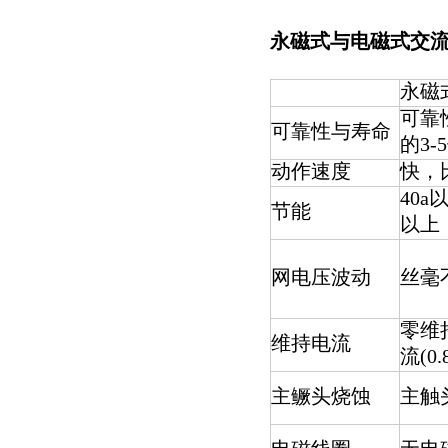
永磁式与电磁式交流
永磁
可靠
可靠性与寿命
的3-
动作速度
快，比
40a
节能
以上
网电压波动
丝毫
零维
维持电流
流(0.
主鳜头烧蚀
主触