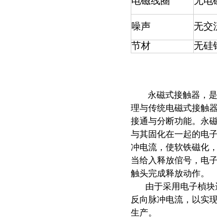
电磁线圈
无电
噪声
无交
节材
无硅
永磁式接触器，是
理与传统电磁式接触
接通与分断功能。永磁
与其固化在一起的电子
冲电流，使软铁磁化，
当给入释放倌号，电
触头完成释放动作。
由于采用电子楨块进
反向脉冲电流，以实
生产。