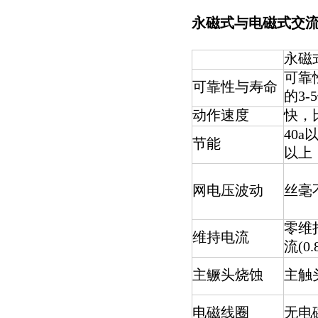
永磁式与电磁式交流
永磁
可靠
可靠性与寿命
的3-
动作速度
快，比
40a
节能
以上
网电压波动
丝毫
零维
维持电流
流(0.
主鳜头烧蚀
主触
电磁线圈
无电