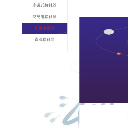
永磁式接触器
防晃电接触器
切换电容器
直流接触器