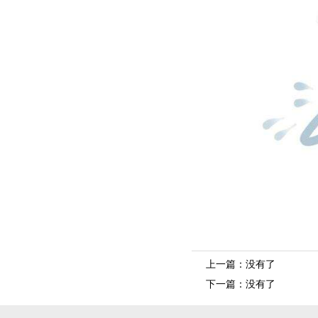
上一篇：没有了
下一篇：没有了