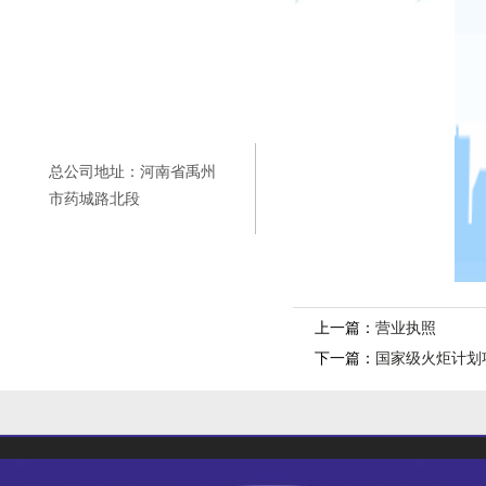
总公司地址：河南省禹州
市药城路北段
上一篇：
营业执照
下一篇：
国家级火炬计划