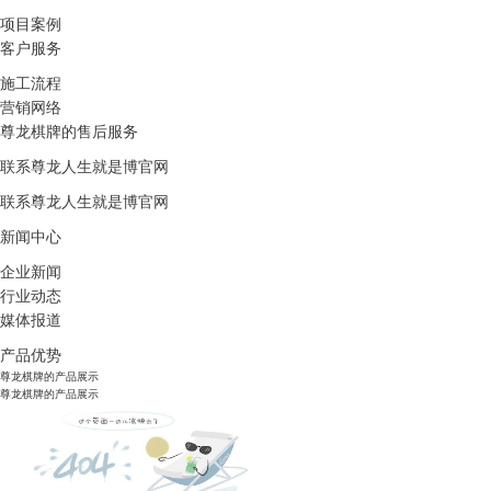
项目案例
客户服务
施工流程
营销网络
尊龙棋牌的售后服务
联系尊龙人生就是博官网
联系尊龙人生就是博官网
新闻中心
企业新闻
行业动态
媒体报道
产品优势
尊龙棋牌的产品展示
尊龙棋牌的产品展示