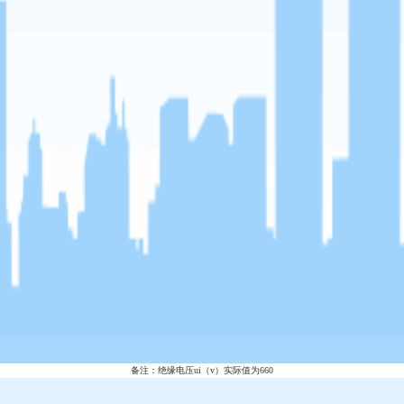
备注：
绝缘电压ui（v）实际值为660