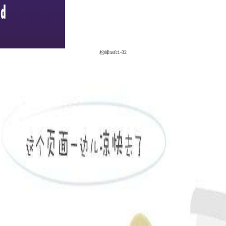
松峰nsfc1-32