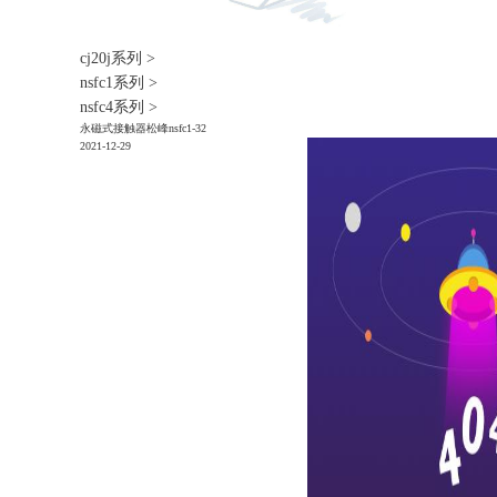
cj20j系列
>
nsfc1系列
>
nsfc4系列
>
永磁式接触器
松峰nsfc1-32
2021-12-29