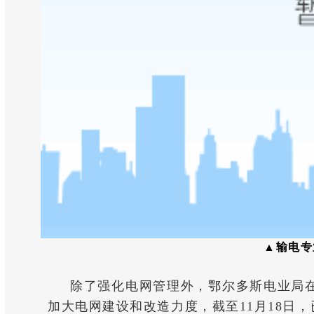
▲输电专
除了强化电网管理外，鄂尔多斯电业局在
加大电网建设和改造力度，截至11月18日，