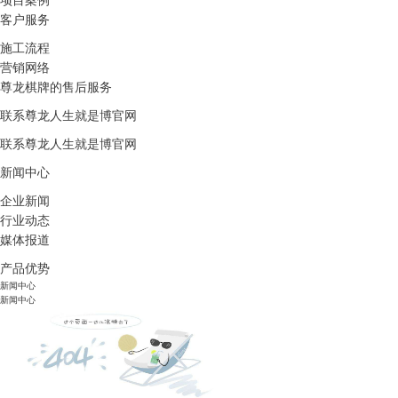
项目案例
客户服务
施工流程
营销网络
尊龙棋牌的售后服务
联系尊龙人生就是博官网
联系尊龙人生就是博官网
新闻中心
企业新闻
行业动态
媒体报道
产品优势
新闻中心
新闻中心