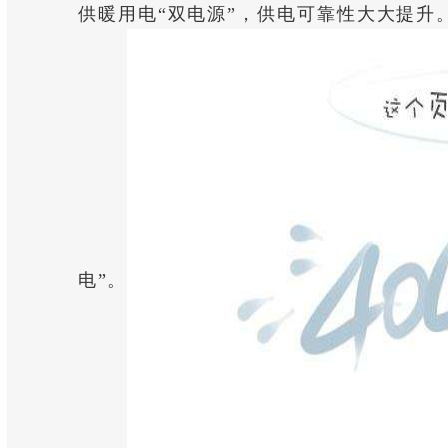
供暖用电“双电源”，供电可靠性大大提升
电”。