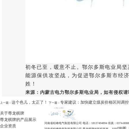
初冬已至，暖意不止。鄂尔多斯电业局坚
能源保供攻坚战，为促进鄂尔多斯市经
姓！
来源：内蒙古电力鄂尔多斯电业局，如有侵权请
这个色儿，太正了！
专家建议：加快建立煤炭价格区间调控
上一篇：
下一篇：
关于尊龙棋牌
尊龙棋牌的产品展示
河南省松峰电气制造有限公司
电话：18137494894
传真：0374-8088
企业资质
xml地图
河南省松峰电气制造有限公司 尊龙棋牌的版权所有