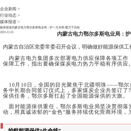
企业新闻
>
行业动态
>
媒体报道
>
媒体报道
内蒙古电力鄂尔多斯电业局：护一方光明 暖万千百姓
2021-11-25
内蒙古电力鄂尔多斯电业局：护
内蒙古自治区党委常委召开会议，明确做好能源保供工
内蒙古电力集团多次部署电力供应保障各项工作
保障工作，指出要确保煤炭电力热力平稳有序供应
10月10日，全国的目光聚焦于北疆明珠——鄂
务中长期合同签订仪式上，多家煤炭企业共签订了77
保供任务，鄂尔多斯扛起了全国能源保供的大旗。
面对能源保供重任，鄂尔多斯电业局坚决贯彻落
动，用真诚浓郁的“金色”服务持续优化营商环境，
护航能源保供“生命线”