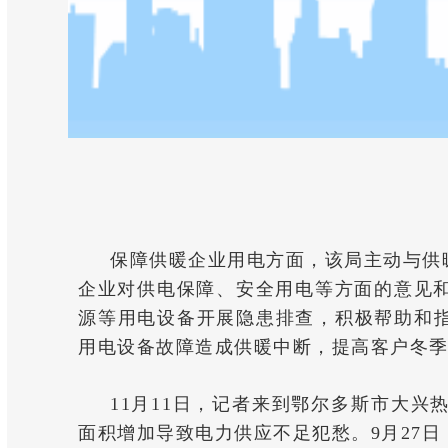
保障供暖企业用电方面，该局主动与供
企业对供电保障、安全用电等方面的意见
源等用电设备开展隐患排查，积极帮助和指
用电设备故障造成供暖中断，提高客户冬
11月11日，记者来到鄂尔多斯市大
面积增加导致电力供应不足犯愁。9月27