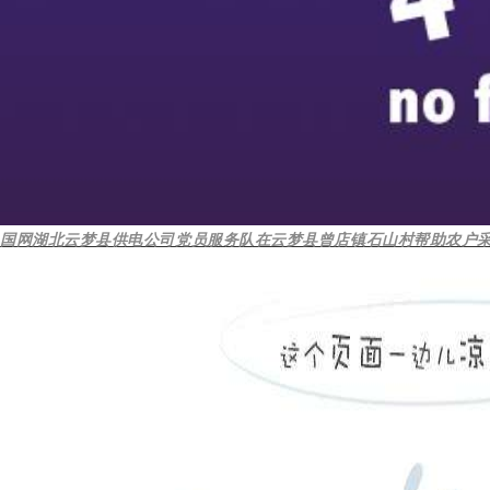
国网湖北云梦县供电公司党员服务队在云梦县曾店镇石山村帮助农户采