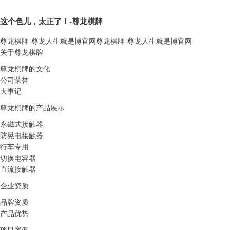
这个色儿，太正了！-尊龙棋牌
尊龙棋牌-尊龙人生就是博官网
尊龙棋牌-尊龙人生就是博官网
关于尊龙棋牌
尊龙棋牌的文化
公司荣誉
大事记
尊龙棋牌的产品展示
永磁式接触器
防晃电接触器
行车专用
切换电容器
直流接触器
企业资质
品牌资质
产品优势