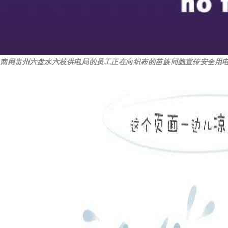
南网贵州六盘水六枝供电局的员工正在向织布的苗族同胞宣传安全用电