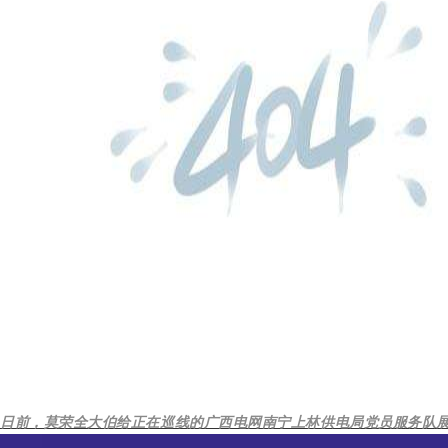
日前，莫荣全大伯给正在巡线的广西电网南宁上林供电局党员服务队展