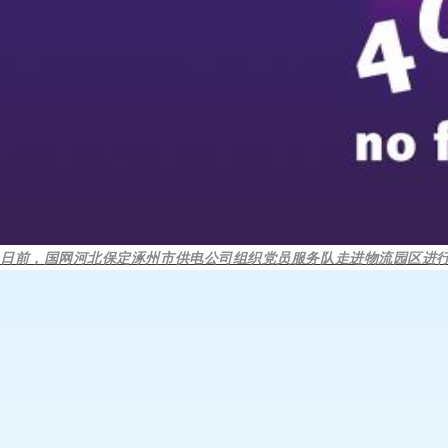
日前，国网河北保定涿州市供电公司组织党员服务队走进物流园区进行