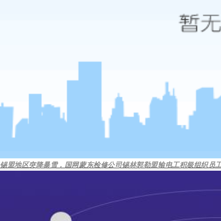
锡盟地区突降暴雪，国网蒙东检修公司锡林郭勒盟输电工积极组织员工