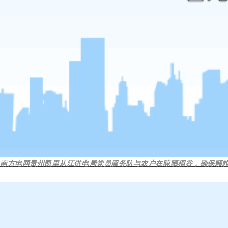
南方电网贵州凯里从江供电局党员服务队与农户在晾晒稻谷，确保颗粒