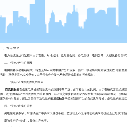
一、“晃电”概念
电力系统在运行过程中由于雷击、对地短路、故障重合闸、备电自投、电网异常、大型设备启动等造
二、“晃电”产生的原因
电网由各级变电站组成，特别是10kv回路中用户分布点多、面广，极易出现短路或过流故 障的发生。
另外，夏季是雷电多发季节，由于雷击也会使电网电压造成暂时的晃电现象。
三、“晃电”造成跳闸停机的原因
交流接触器
在低压电动机控制系统中的应用非常广泛，占了相当大的比例。由于电磁式交流接触器
闸，这是接触器产生跳闸停机的重要原因。电磁式交流接触器的动作特性根据国际iec标准规定，接触器
压的50%时释放，所以因晃电导致电磁式
交流接触器
不受控制而产生的自然跳闸停机，是电磁式交流接
四、“晃电”造成的后果
晃电短短的数秒，对连续生产中要求大量设备在工艺流程上不允许电动机跳闸停机的企业是灾难性的
影响生产的连续性，降低生产效率。