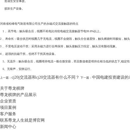
造成生安全事故。
损坏生产设备。
河南省松峰电气制造有限公司生产的永磁式交流接触器的特点
1 、高节电：触头吸合后，线圈不耗电比传统电磁交流接触器节电99.8%以上。
2 、寿命长：吸合状态时线圈几乎无电流，线圈不会烧毁，触头分合速度快，触头燃烧时间极短，触
3 、不受电压波动干扰：采用永磁力进行合闸保持，触头接触压力恒定，触头没有颤动现象。
4 、超强的抗磁干扰，也绝不干扰其他设备。
5、无温升：触头吸合后，线圈维持电流一般在微安级，而且数值都是维持在相当低的状态下,稳定
6、无噪声，安静运行。
cj20j交流器和cj20交流器有什么不同？
中国电建投资建设的
上一篇：
下一篇：
关于尊龙棋牌
尊龙棋牌的产品展示
企业资质
项目案例
客户服务
联系尊龙人生就是博官网
新闻中心