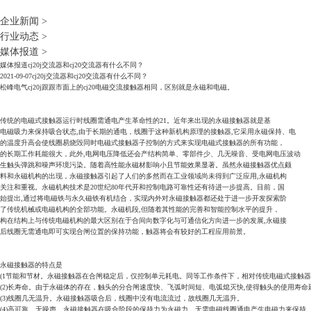
企业新闻
>
行业动态
>
媒体报道
>
媒体报道
cj20j交流器和cj20交流器有什么不同？
2021-09-07
cj20j交流器和cj20交流器有什么不同？
松峰电气cj20j跟跟市面上的cj20电磁交流接触器相同，区别就是永磁和电磁。
传统的电磁式接触器运行时线圈需通电产生革命性的21。近年来出现的永磁接触器就是基
电磁吸力来保持吸合状态,由于长期的通电，线圈于这种新机构原理的接触器,它采用永磁保持、电
的温度升高会使线圈易烧毁同时电磁式接触器子控制的方式来实现电磁式接触器的所有功能，
的长期工作耗能很大，此外,电网电压降低还会产结构简单、零部件少、几无噪音、受电网电压波动
生触头弹跳和噪声环境污染。随着高性能永磁材影响小且节能效果显著。虽然永磁接触器优点颇
料和永磁机构的出现，永磁接触器引起了人们的多然而在工业领域尚未得到广泛应用,永磁机构
关注和重视。永磁机构技术是20世纪80年代开和控制电路可靠性还有待进一步提高。目前，国
始提出,通过将电磁铁与永久磁铁有机结合，实现内外对永磁接触器都还处于进一步开发探索阶
了传统机械或电磁机构的全部功能。永磁机段,但随着其性能的完善和智能控制水平的提升，
构在结构上与传统电磁机构的最大区别在于合间向数字化与可通信化方向进一步的发展,永磁接
后线圈无需通电即可实现合闸位置的保持功能，触器将会有较好的工程应用前景。
永磁接触器的特点是
(1节能和节材。永磁接触器在合闸稳定后，仅控制单元耗电。同等工作条件下，相对传统电磁式接触器
(2)长寿命。由于永磁体的存在，触头的分合闸速度快、飞弧时间短、电弧熄灭快,使得触头的使用寿命
(3)线圈几无温升。永磁接触器吸合后，线圈中没有电流流过，故线圈几无温升。
(4)高可靠、无噪声。永磁接触器在吸合阶段的保持力为永磁力，无需电磁线圈通电产生电磁力来保持