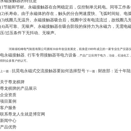
永磁接触器的特点是
(1节能和节材。永磁接触器在合闸稳定后，仅控制单元耗电。同等工作
(2)长寿命。由于永磁体的存在，触头的分合闸速度快、飞弧时间短、电
(3)线圈几无温升。永磁接触器吸合后，线圈中没有电流流过，故线圈几
(4)高可靠、无噪声。永磁接触器在吸合阶段的保持力为永磁力，无需
压/过压条件下无抖动、无噪声。
河南省松峰电气制造有限公司拥有30余年创业发展史，前身是1989年成立的一家专业生产仪器仪表装置的电力
电永磁接触器
行车专用接触器等电力设备
、
，产品广泛应用于电力，冶金，石油化工
得到众多客户的认可。
抗晃电永磁式交流接触器要如何选择型号
财政部：近十年陆
上一篇：
下一篇：
关于尊龙棋牌
尊龙棋牌的产品展示
企业资质
项目案例
客户服务
联系尊龙人生就是博官网
新闻中心
产品优势