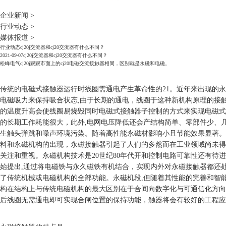
企业新闻
>
行业动态
>
媒体报道
>
行业动态
cj20j交流器和cj20交流器有什么不同？
2021-09-07
cj20j交流器和cj20交流器有什么不同？
松峰电气cj20j跟跟市面上的cj20电磁交流接触器相同，区别就是永磁和电磁。
传统的电磁式接触器运行时线圈需通电产生革命性的21。近年来出现的
电磁吸力来保持吸合状态,由于长期的通电，线圈于这种新机构原理的接触
的温度升高会使线圈易烧毁同时电磁式接触器子控制的方式来实现电磁式
的长期工作耗能很大，此外,电网电压降低还会产结构简单、零部件少、
生触头弹跳和噪声环境污染。随着高性能永磁材影响小且节能效果显著。
料和永磁机构的出现，永磁接触器引起了人们的多然而在工业领域尚未得
关注和重视。永磁机构技术是20世纪80年代开和控制电路可靠性还有待
始提出,通过将电磁铁与永久磁铁有机结合，实现内外对永磁接触器都还
了传统机械或电磁机构的全部功能。永磁机段,但随着其性能的完善和智
构在结构上与传统电磁机构的最大区别在于合间向数字化与可通信化方向
后线圈无需通电即可实现合闸位置的保持功能，触器将会有较好的工程应