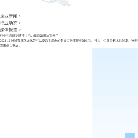
企业新闻
>
行业动态
>
媒体报道
>
行业动态
随到随清！电力线路清障法宝来了！
2021-12-08
城市道路绿化带可以使原本肃杀的冬日街头变得更加生动、可人，但各类树木经过夏、秋两
雷击伤亡事故。