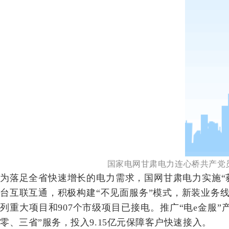
国家电网甘肃电力连心桥共产党
为落足全省快速增长的电力需求，国网甘肃电力实施“获
台互联互通，积极构建“不见面服务”模式，新装业务线上办
列重大项目和907个市级项目已接电。推广“电e金服
零、三省”服务，投入9.15亿元保障客户快速接入。