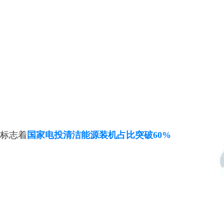
标志着
国家电投清洁能源装机占比突破60%