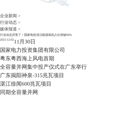
企业新闻
>
行业动态
>
媒体报道
>
行业动态
厉害了！国家电投清洁能源装机占比突破60%
2021-12-02
11月30日
国家电力投资集团有限公司
粤东粤西海上风电首期
全容量并网集中投产仪
式在广东举行
广东揭阳神泉
-315兆瓦项目
湛江徐闻600兆瓦项目
同期全容量并网