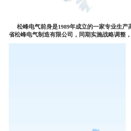
松峰电气前身是1989年成立的一家专业生
省松峰电气制造有限公司，同期实施战略调整