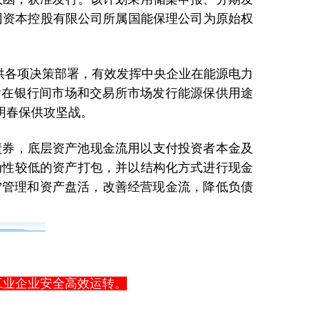
集团资本控股有限公司所属国能保理公司为原始权
供各项决策部署，有效发挥中央企业在能源电力
后在银行间市场和交易所市场发行能源保供用途
明春保供攻坚战。
债券，底层资产池现金流用以支付投资者本金及
动性较低的资产打包，并以结构化方式进行现金
”管理和资产盘活，改善经营现金流，降低负债
工业企业安全高效运转。