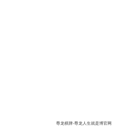
尊龙棋牌-尊龙人生就是博官网