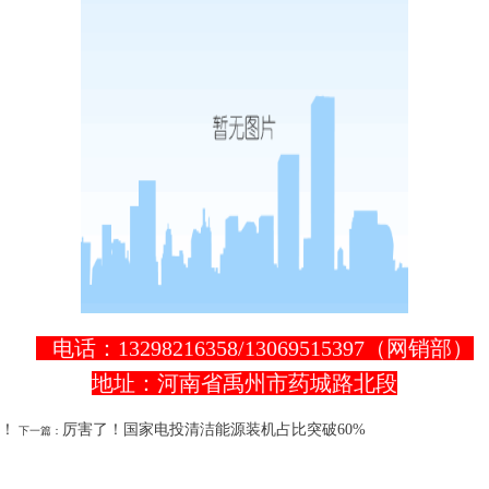
电话：13298216358/13069515397（网销部）
地址：河南省禹州市药城路北段
元！
厉害了！国家电投清洁能源装机占比突破60%
下一篇：