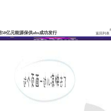
50亿元能源保供abs成功发行
返回列表