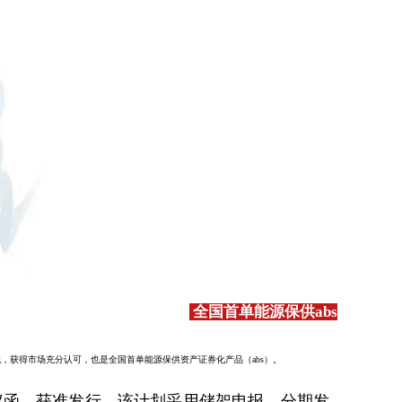
全国首单能源保供abs
低，获得市场充分认可，也是全国首单能源保供资产证券化产品（abs）。
无异议函，获准发行。该计划采用储架申报、分期发