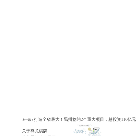
打造全省最大！禹州签约2个重大项目，总投资110亿
上一篇：
关于尊龙棋牌