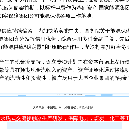
亿元abs为储架首期，以标杆电费作为基础资产,国家能源
切实保障集团公司能源保供各项工作落地。
源供应持续偏紧。为加快落实党中央、国务院关于能源保
家能源集团充分发挥信用优势，综合运用多种金融手段，先
能源供应“稳定器”和“压舱石”作用，坚决打赢打好今冬
池产生的现金流支持，设立专项计划并在资本市场上发行
款等具有预期现金流收入的资产。资产证券化通过将流
产的流动性和投资性，被广泛用于大型企业集团的“两金
文章来源：中国电力网，如有侵权，请联系删除。
于永磁式交流接触器生产研发，保障电力，煤炭，化工等