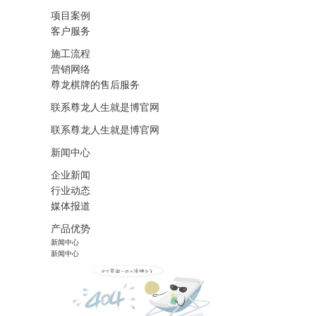
项目案例
客户服务
施工流程
营销网络
尊龙棋牌的售后服务
联系尊龙人生就是博官网
联系尊龙人生就是博官网
新闻中心
企业新闻
行业动态
媒体报道
产品优势
新闻中心
新闻中心