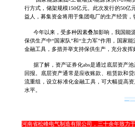
行方式，储架规模150亿元。此次发行的50
益人，募集资金将用于集团电厂的生产经营，
今年以来，受多种因素叠加影响，我国能
保供生产中“国家队”和“主力军”作用，国
金融工具，多措并举支持保供生产，充分发挥好
据了解，资产证券化abs是通过底层资产
回报。底层资产通常是应收账款、租赁款和贷
流重组，设立标准化金融工具，可大幅提高资
水平。
河南省松峰电气制造有限公司，三十余年致力