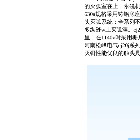
的灭弧室在上，永磁机
630a规格采用铸铝底
头灭弧系统：全系列不同容
多纵缝w土灭弧浬。cj2
里，在1140v时采用
河南松峰电气cj20j
灭弭性能优良的触头