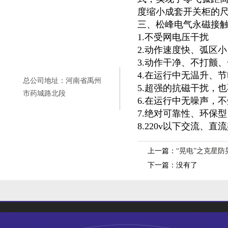
度缩小成套开关柜的
三、松峰电气永磁接
1.不受网电压干扰
2.动作速度快、弧区小、动作
3.动作干净、不打颤
4.在运行中无温升、节
总公司地址：河南省禹州
5.超强的抗磁干扰，
市药城路北段
6.在运行中无噪声，
7.绝对可靠性、环保
8.220v以下交流、
上一篇：
“晃电”之克星
下一篇：没有了