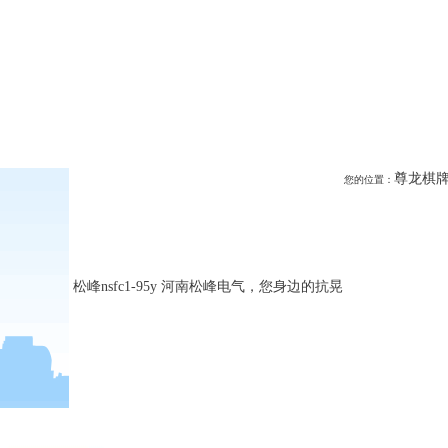
尊龙棋牌
您的位置：
松峰nsfc1-95y
河南松峰电气，您身边的抗晃