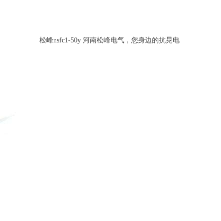
松峰nsfc1-50y
河南松峰电气，您身边的抗晃电