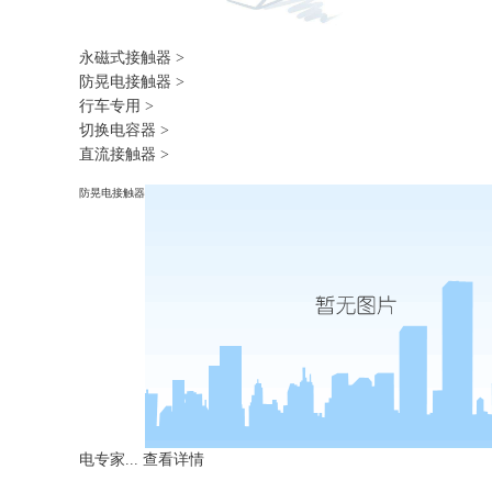
永磁式接触器
>
防晃电接触器
>
行车专用
>
切换电容器
>
直流接触器
>
防晃电接触器
电专家...
查看详情