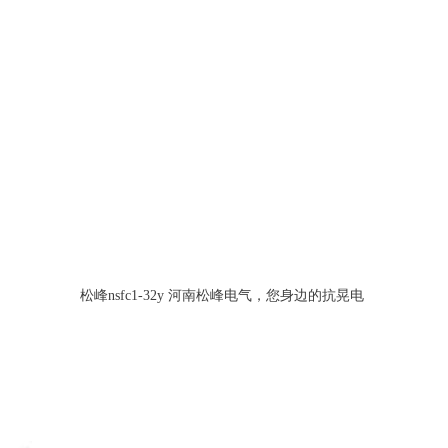
松峰nsfc1-32y
河南松峰电气，您身边的抗晃电