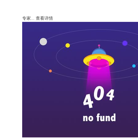
专家...
查看详情