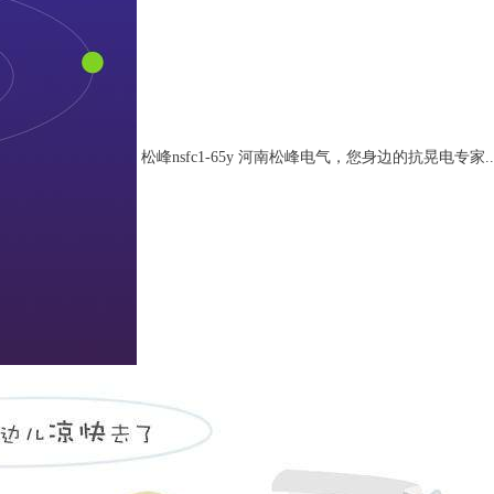
松峰nsfc1-65y
河南松峰电气，您身边的抗晃电专家..