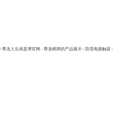
-尊龙人生就是博官网
尊龙棋牌的产品展示
防晃电接触器
>
>
>