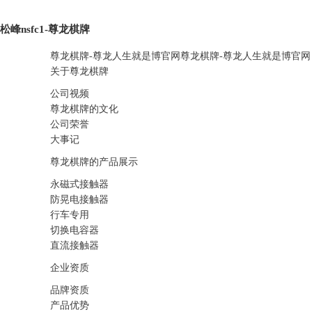
松峰nsfc1-尊龙棋牌
尊龙棋牌-尊龙人生就是博官网
尊龙棋牌-尊龙人生就是博官网
关于尊龙棋牌
公司视频
尊龙棋牌的文化
公司荣誉
大事记
尊龙棋牌的产品展示
永磁式接触器
防晃电接触器
行车专用
切换电容器
直流接触器
企业资质
品牌资质
产品优势