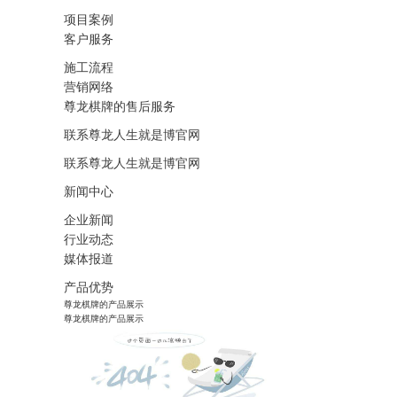
项目案例
客户服务
施工流程
营销网络
尊龙棋牌的售后服务
联系尊龙人生就是博官网
联系尊龙人生就是博官网
新闻中心
企业新闻
行业动态
媒体报道
产品优势
尊龙棋牌的产品展示
尊龙棋牌的产品展示