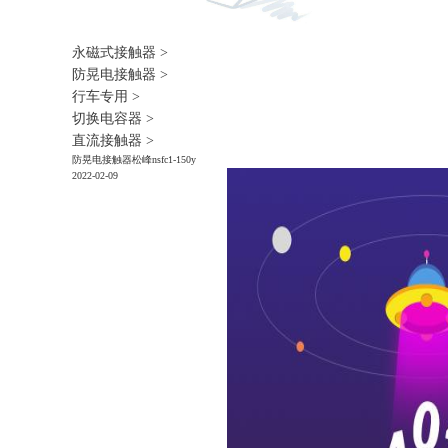
永磁式接触器
>
防晃电接触器
>
行车专用
>
切换电容器
>
直流接触器
>
防晃电接触器
松峰nsfc1-150y
2022-02-09