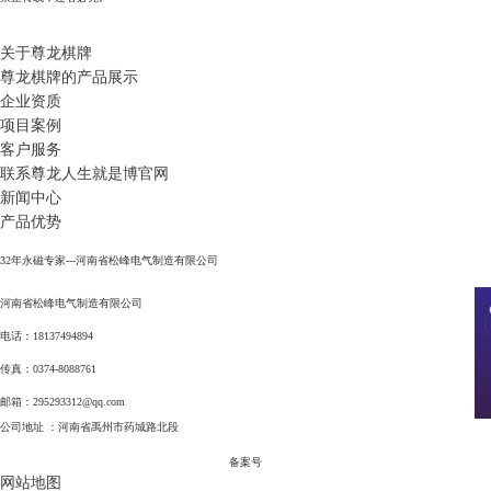
关于尊龙棋牌
尊龙棋牌的产品展示
企业资质
项目案例
客户服务
联系尊龙人生就是博官网
新闻中心
产品优势
32年永磁专家---河南省松峰电气制造有限公司
河南省松峰电气制造有限公司
电话：18137494894
传真：0374-8088761
邮箱：
295293312@qq.com
公司地址 ：河南省禹州市药城路北段
备案号
网站地图