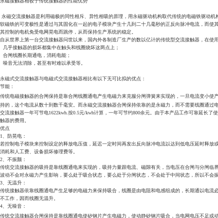
永磁接触器相较于传统接触器的性能优势
永磁交流接触器是利用磁极的同性相斥、异性相吸的原理，用永磁驱动机构取代传统的电磁铁驱动机
软磁铁的可变极性是通过与其固化在一起的电子模块产生十几到二十几毫秒的正反向脉冲电流，而使
其控制的电机免受电网晃电而跳停，从而保持生产系统的稳定。
自从世界上第一台交流接触器问世以来，国内外各制造厂生产的数以亿计的传统型交流接触器，在使
几乎接触器的损坏都集中在触头和线圈烧坏这两点上；
合闸线圈长期通电，消耗电能；
噪音无法消除，甚至有时难以承受等。
永磁式交流接触器与电磁式交流接触器相比有以下无可比拟的优点：
节能：
传统电磁接触器的合闸保持是靠合闸线圈通电产生电磁力来克服分闸弹簧来实现的，一旦电流变小使
持的，这个电流从数十到数千毫安。而永磁交流接触器合闸保持依靠的是永磁力，而不需要线圈通过电流，引生的电
交流接触器一年可节电1622kwh.按0.5元/kwh计算，一年可节约800余元。由于本产品工作
触器的费用。
优点
1、防晃电：
若控制电子模块来控制设定的释放电压值，延迟一定时间再发出反向脉冲电流以达到低电压延时释放
消耗和人工费、设备损坏修理费等。
2、不振颤：
传统交流接触器的吸持是靠线圈通电来实现的，吸持力量跟电流、磁隙有关，当电压在合闸与分闸临
波动不会对永磁力产生影响，要么处于吸合状态，要么处于分闸状态，不会处于中间状态，所以不会
3、无温升：
传统接触器依靠线圈通电产生足够的电磁力来保持吸合，线圈是由电阻和电感组成的，长期通以电流
不工作，因而线圈无温升。
4、无噪音：
传统交流接触器合闸保持是靠线圈通电使矽钢片产生电磁力，使动静矽钢片吸合，当电网电压不足或