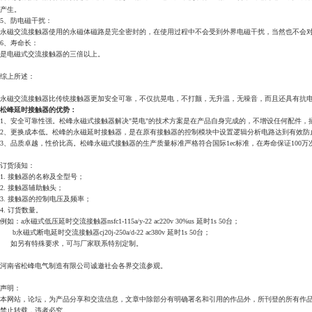
产生。
5、防电磁干扰：
永磁交流接触器使用的永磁体磁路是完全密封的，在使用过程中不会受到外界电磁干扰，当然也不会
6、寿命长：
是电磁式交流接触器的三倍以上。
综上所述：
永磁交流接触器比传统接触器更加安全可靠，不仅抗晃电，不打颤，无升温，无噪音，而且还具有抗
松峰延时接触器的优势：
1、安全可靠性强。松峰永磁式接触器解决"晃电"的技术方案是在产品自身完成的，不增设任何配件
2、更换成本低。松峰的永磁延时接触器，是在原有接触器的控制模块中设置逻辑分析电路达到有效防
3、品质卓越，性价比高。松峰永磁式接触器的生产质量标准严格符合国际1ec标准，在寿命保证10
订货须知：
1. 接触器的名称及全型号；
2. 接触器辅助触头；
3. 接触器的控制电压及频率；
4. 订货数量。
例如：a永磁式低压延时交流接触器nsfc1-115a/y-22 ac220v 30%us 延时1s 50台；
b永磁式断电延时交流接触器cj20j-250a/d-22 ac380v 延时1s 50台；
如另有特殊要求，可与厂家联系特别定制。
河南省松峰电气制造有限公司诚邀社会各界交流参观。
声明：
本网站，论坛，为产品分享和交流信息，文章中除部分有明确署名和引用的作品外，所刊登的所有作
禁止转载，违者必究。