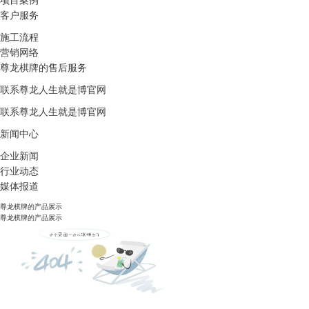
项目案例
客户服务
施工流程
营销网络
尊龙棋牌的售后服务
联系尊龙人生就是博官网
联系尊龙人生就是博官网
新闻中心
企业新闻
行业动态
媒体报道
尊龙棋牌的产品展示
尊龙棋牌的产品展示