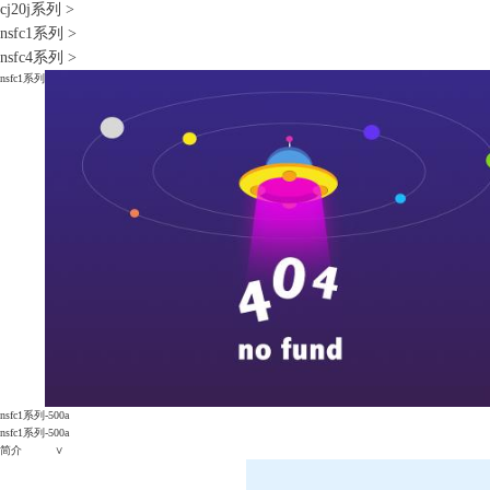
cj20j系列
>
nsfc1系列
>
nsfc4系列
>
nsfc1系列
nsfc1系列-500a
nsfc1系列-500a
简介 ∨