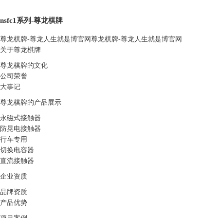
nsfc1系列-尊龙棋牌
尊龙棋牌-尊龙人生就是博官网
尊龙棋牌-尊龙人生就是博官网
关于尊龙棋牌
尊龙棋牌的文化
公司荣誉
大事记
尊龙棋牌的产品展示
永磁式接触器
防晃电接触器
行车专用
切换电容器
直流接触器
企业资质
品牌资质
产品优势