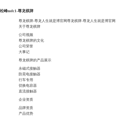
松峰nsfc1-尊龙棋牌
尊龙棋牌-尊龙人生就是博官网
尊龙棋牌-尊龙人生就是博官网
关于尊龙棋牌
公司视频
尊龙棋牌的文化
公司荣誉
大事记
尊龙棋牌的产品展示
永磁式接触器
防晃电接触器
行车专用
切换电容器
直流接触器
企业资质
品牌资质
产品优势