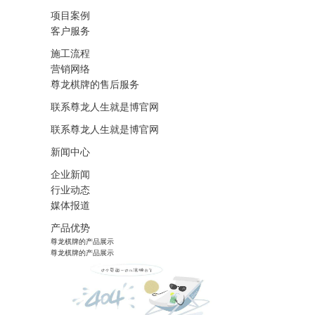
项目案例
客户服务
施工流程
营销网络
尊龙棋牌的售后服务
联系尊龙人生就是博官网
联系尊龙人生就是博官网
新闻中心
企业新闻
行业动态
媒体报道
产品优势
尊龙棋牌的产品展示
尊龙棋牌的产品展示