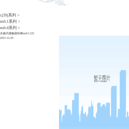
cj20j系列
>
nsfc1系列
>
nsfc4系列
>
永磁式接触器
松峰nsfc1-225
2021-12-29