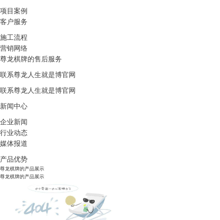
项目案例
客户服务
施工流程
营销网络
尊龙棋牌的售后服务
联系尊龙人生就是博官网
联系尊龙人生就是博官网
新闻中心
企业新闻
行业动态
媒体报道
产品优势
尊龙棋牌的产品展示
尊龙棋牌的产品展示