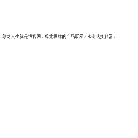
-尊龙人生就是博官网
尊龙棋牌的产品展示
永磁式接触器
>
>
>