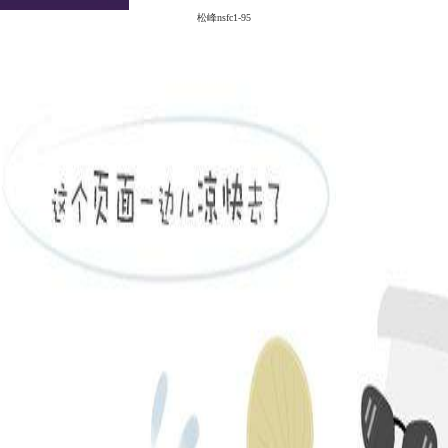
松峰nsfc1-95