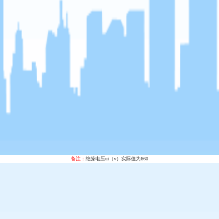
备注：
绝缘电压ui（v）实际值为660