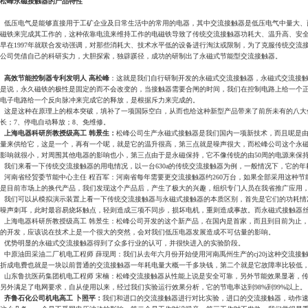
松峰永磁接触器的产品特性
低压电气是能够直接用于工矿企业及日常生活中的常用的电器，其中交流接触器是低压电气中量大、
磁铁来完成其工作的，这种依靠电流来维持工作的电磁铁导致了传统交流接触器功耗大、温升高、安
早在1997年就联合发动强调，对那些消耗大、技术水平低的设备进行淘汰或限制，为了克服传统交
公司凭借自己的科研实力，大胆探索，独辟蹊径，成功的研制出了永磁式节能型交流接触器。
高效节能控制器专利发明人 高松峰
：这就是我们自行研制开发的永磁式交流接触器，永磁式交流接
是说，永久磁铁的极性是固定的而不会改变的，当接触器需要合闸的时间，我们在控制电路上给一个
电子电路给一个反向脉冲来完成它的释放，是根据斥力来完成的。
这是这种在原理上的根本突破，填补了一项国际空白，从而也给这种新型产品带来了前所未有的八大优点，
长；7、停电自动释放；8、免维修。
上海电器科研所教授级高工 韩景生：
松峰公司生产永磁式接触器是我们国内一项新技术，而且呢是
量来供给它，这是一个，再有一个呢，就是它的温升很高，第三点就是噪声很大，而松峰公司这个永
影响就很小，对周围其他电器的影响也小，第三点由于是永磁保持，它不像传统的由50周的电源来保
我们来看一下传统交流接触器的用电情况，以一台630a的传统交流接触器为例，一般情况下，它的年耗电量
河南省经贸委节能中心主任 程百军：河南省每年需要更交流接触器约260万台，如果全部采用这种节能
是目前市场上的换代产品，我们发现这个产品后，产生了极大的兴趣，组织专门人员在我省推广应用
我们可以从模拟演示装置上看一下传统交流接触器与永磁式接触器的本质区别，首先是它们的功耗情况，
噪声刺耳，此时最容易烧坏触点，轻则造成三项不同步，损坏电机，重则造成事故。而永磁式接触器
上海电器科研所教授级高工 韩景生：松峰公司开发的这个新产品，在国内是首家，而且到目前为止
的开发，应该说在技术上是一个很大的突然，会对我们低压电器发展造成不可估量的影响。
优势明显的永磁式交流接触器得到了众多行业的认可，并很快进入的实验阶段。
中原油田采油二厂机电工程师 薛现周：我们从去年六月份开始使用河南禹州生产的cj20j这种交流
折成电费也就是一块以前普通的交流接触器一年耗电量大概一千多块钱，第二个就是它故障率比较低，特
山东鲁抗医药集团机电工程师 宋楠：松峰交流接触器从性能上说是安全可靠，另外节能效果显著，
另外满足了电网要求，自从使用以来，经过我们实验运行效果分析，它的节电率达到98%到99%以上。
齐鲁石化公司机电高工 卜照平：
我们和进口的交流接触器进行对比实验，进口的交流接触器，动作速度大约