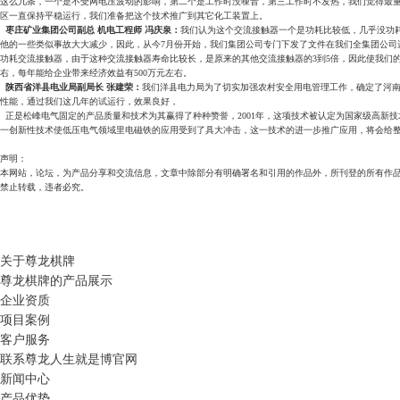
这么几条，一个是不受网电压波动的影响，第二个是工作时没噪音，第三工作时不发热，我们觉得最
区一直保持平稳运行，我们准备把这个技术推广到其它化工装置上。
枣庄矿业集团公司副总 机电工程师 冯庆泉：
我们认为这个交流接触器一个是功耗比较低，几乎没功
他的一些类似事故大大减少，因此，从今7月份开始，我们集团公司专门下发了文件在我们全集团公司
功耗交流接触器，由于这种交流接触器寿命比较长，是原来的其他交流接触器的3到5倍，因此使我们的
右，每年能给企业带来经济效益有500万元左右。
陕西省洋县电业局副局长 张建荣：
我们洋县电力局为了切实加强农村安全用电管理工作，确定了河南
性能，通过我们这几年的试运行，效果良好，
正是松峰电气固定的产品质量和技术为其赢得了种种赞誉，2001年，这项技术被认定为国家级高新
一创新性技术使低压电气领域里电磁铁的应用受到了具大冲击，这一技术的进一步推广应用，将会给
声明：
本网站，论坛，为产品分享和交流信息，文章中除部分有明确署名和引用的作品外，所刊登的所有作
禁止转载，违者必究。
关于尊龙棋牌
尊龙棋牌的产品展示
企业资质
项目案例
客户服务
联系尊龙人生就是博官网
新闻中心
产品优势